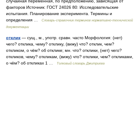
случайная переменная, по предположению, зависящая от
факторов Источник: ГОСТ 24026 80: Исследовательские
испытания. Планирование эксперимента. Термины и
определения …
Словарь-справочник терминов нормативно-технической
документации
отклик
— сущ., м., употр. сравн. часто Морфология: (нет)
чего? отклика, чему? отклику, (вижу) что? отклик, чем?
откликом, о чём? об отклике; мн. что? отклики, (нет) чего?
откликов, чему? откликам, (вижу) что? отклики, чем? откликами,
о чём? об откликах 1 …
Толковый словарь Дмитриева