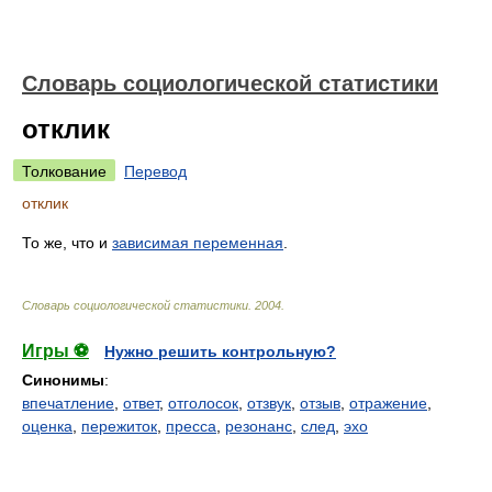
Словарь социологической статистики
отклик
Толкование
Перевод
отклик
То же, что и
зависимая переменная
.
Словарь социологической статистики
.
2004
.
Игры ⚽
Нужно решить контрольную?
Синонимы
:
впечатление
,
ответ
,
отголосок
,
отзвук
,
отзыв
,
отражение
,
оценка
,
пережиток
,
пресса
,
резонанс
,
след
,
эхо