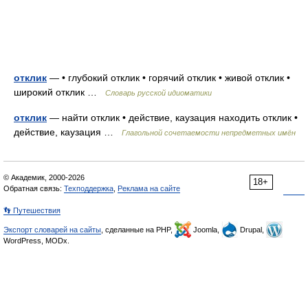
отклик
— • глубокий отклик • горячий отклик • живой отклик •
широкий отклик …
Словарь русской идиоматики
отклик
— найти отклик • действие, каузация находить отклик •
действие, каузация …
Глагольной сочетаемости непредметных имён
© Академик, 2000-2026
18+
Обратная связь:
Техподдержка
,
Реклама на сайте
👣 Путешествия
Экспорт словарей на сайты
, сделанные на PHP,
Joomla,
Drupal,
WordPress, MODx.