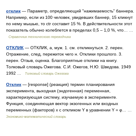
отклик
— Параметр, определяющий "нажимаемость" баннера.
Например, если из 100 человек, увидевших баннер, 15 кликнут
по нему мышью, то ctr составит 15 %. В действительности этот
показатель обычно колеблется в пределах 0,5 – 1,0 %, что… …
Справочник технического переводчика
ОТКЛИК
— ОТКЛИК, а, муж. 1. см. откликнуться. 2. перен.
Отражение, след, пережиток чего н. Отклики прошлого. 3.
перен. Отзыв, оценка. Благоприятные отклики на книгу.
Толковый словарь Ожегова. С.И. Ожегов, Н.Ю. Шведова. 1949
1992 …
Толковый словарь Ожегова
Отклик
— [response] (реакция) термин планирования
эксперимента, выходная (эндогенная) переменная,
характеризующая систему, изучаемую в эксперименте.
Функция, соединяющая вектор экзогенных или входных
переменных (факторов) x с откликом Y в уравнении Y = φ… …
Экономико-математический словарь